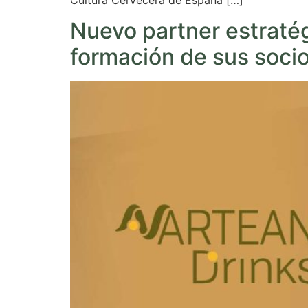
Cultura Cervecera de España […]
Nuevo partner estratég
formación de sus soci