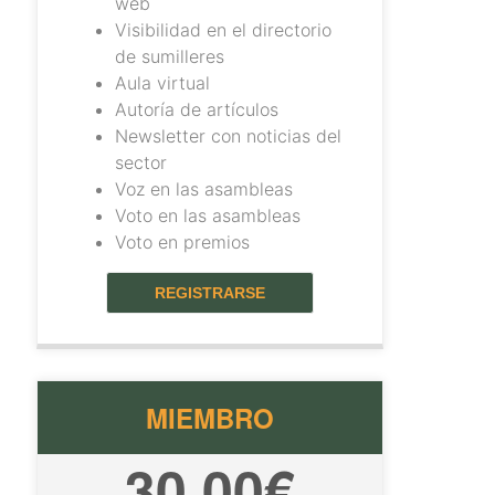
web
Visibilidad en el directorio
de sumilleres
Aula virtual
Autoría de artículos
Newsletter con noticias del
sector
Voz en las asambleas
Voto en las asambleas
Voto en premios
REGISTRARSE
MIEMBRO
30,00€